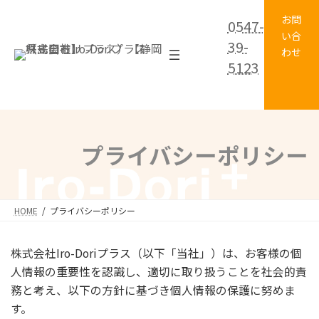
コ
ナ
お問
0547-
ン
ビ
い合
テ
ゲ
39-
わせ
ン
ー
5123
ツ
シ
へ
ョ
ス
ン
グ
キ
に
ル
ッ
移
ー
プライバシーポリシー
プ
動
プ
リ
ン
ク
HOME
プライバシーポリシー
株式会社Iro-Doriプラス（以下「当社」）は、お客様の個
人情報の重要性を認識し、適切に取り扱うことを社会的責
務と考え、以下の方針に基づき個人情報の保護に努めま
す。